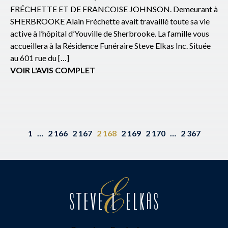
FRÉCHETTE ET DE FRANCOISE JOHNSON. Demeurant à
SHERBROOKE Alain Fréchette avait travaillé toute sa vie
active à l’hôpital d’Youville de Sherbrooke. La famille vous
accueillera à la Résidence Funéraire Steve Elkas Inc. Située
au 601 rue du […]
VOIR L'AVIS COMPLET
1
…
2 166
2 167
2 168
2 169
2 170
…
2 367