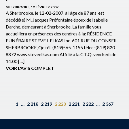
SHERBROOKE, 12 FÉVRIER 2007
À Sherbrooke, le 12-02-2007, à l’âge de 87 ans, est
décédé(e) M. Jacques Préfontaine époux de Isabelle
Darche, demeurant à Sherbrooke. La famille vous
accueillera en présences des cendres à la: RÉSIDENCE
FUNÉRAIRE STEVE L.ELKAS Inc. 601 RUE DU CONSEIL,
SHERBROOKE, Qc tél: (819)565-1155 télec: (819) 820-
8872 www.steveelkas.com Affilié à la C.T.Q. vendredi de
14:00 […]
VOIR L'AVIS COMPLET
1
…
2 218
2 219
2 220
2 221
2 222
…
2 367