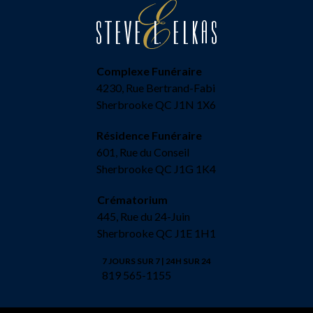
Complexe Funéraire
4230, Rue Bertrand-Fabi
Sherbrooke QC J1N 1X6
Résidence Funéraire
601, Rue du Conseil
Sherbrooke QC J1G 1K4
Crématorium
445, Rue du 24-Juin
Sherbrooke QC J1E 1H1
7 JOURS SUR 7 | 24H SUR 24
819 565-1155