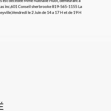
Ans est décédée Mme Nathalie Huot, demeurant a
Elkas inc,601 Conseil sherbrooke 819-565-1155 La
eyville,Vendredi le 2 Juin de 14 a 17 H et de 19 H
É