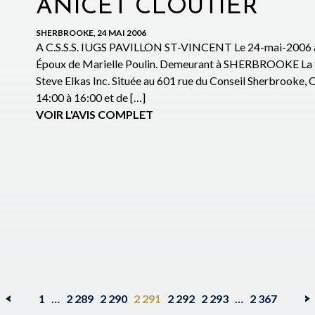
ANICET CLOUTIER
SHERBROOKE, 24 MAI 2006
A C.S.S.S. IUGS PAVILLON ST-VINCENT Le 24-mai-2006 à l’
Époux de Marielle Poulin. Demeurant à SHERBROOKE La fam
Steve Elkas Inc. Située au 601 rue du Conseil Sherbrooke
14:00 à 16:00 et de […]
VOIR L'AVIS COMPLET
1
…
2 289
2 290
2 291
2 292
2 293
…
2 367