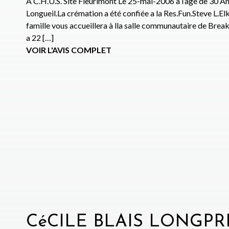
A C.H.U.S. Site Fleurimont Le 25-mai-2006 à l’âge de 30 
Longueil.La crémation a été confiée a la Res.Fun.Steve L.
famille vous accueillera à lla salle communautaire de Break
a 22 […]
VOIR L'AVIS COMPLET
CéCILE BLAIS LONGPR