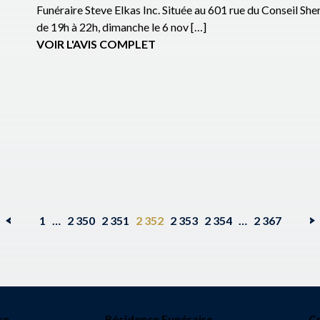
Funéraire Steve Elkas Inc. Située au 601 rue du Conseil 
de 19h à 22h, dimanche le 6 nov […]
VOIR L'AVIS COMPLET
1
…
2 350
2 351
2 352
2 353
2 354
…
2 367
re
Résidence Funéraire
C