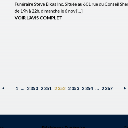
Funéraire Steve Elkas Inc. Située au 601 rue du Conseil 
de 19h à 22h, dimanche le 6 nov […]
VOIR L'AVIS COMPLET
1
…
2 350
2 351
2 352
2 353
2 354
…
2 367
re
Résidence Funéraire
C