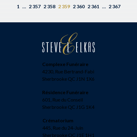
1
…
2 357
2 358
2 359
2 360
2 361
…
2 367
Complexe Funéraire
4230, Rue Bertrand-Fabi
Sherbrooke QC J1N 1X6
Résidence Funéraire
601, Rue du Conseil
Sherbrooke QC J1G 1K4
Crématorium
445, Rue du 24-Juin
Sherbrooke QC J1E 1H1