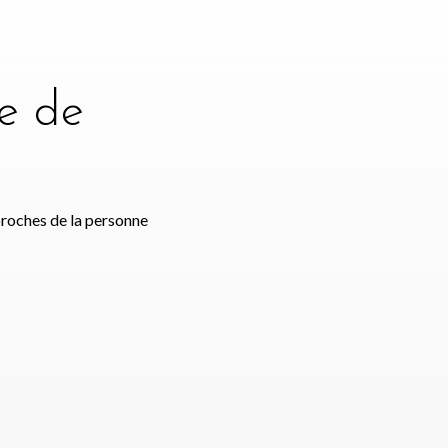
e de
e
proches de la personne