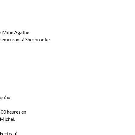
dée Mme Agathe
, demeurant à Sherbrooke
squ’au
1:00 heures en
-Michel.
e Fecteau)