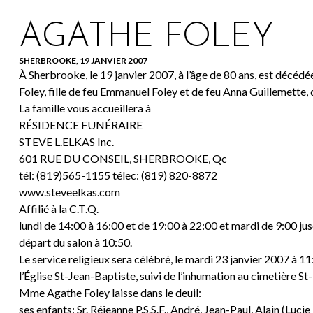
AGATHE FOLEY
SHERBROOKE, 19 JANVIER 2007
À Sherbrooke, le 19 janvier 2007, à l’âge de 80 ans, est décé
Foley, fille de feu Emmanuel Foley et de feu Anna Guillemette
La famille vous accueillera à
RÉSIDENCE FUNÉRAIRE
STEVE L.ELKAS Inc.
601 RUE DU CONSEIL, SHERBROOKE, Qc
tél: (819)565-1155 télec: (819) 820-8872
www.steveelkas.com
Affilié à la C.T.Q.
lundi de 14:00 à 16:00 et de 19:00 à 22:00 et mardi de 9:00 ju
départ du salon à 10:50.
Le service religieux sera célébré, le mardi 23 janvier 2007 à 1
l’Église St-Jean-Baptiste, suivi de l’inhumation au cimetière St
Mme Agathe Foley laisse dans le deuil:
ses enfants: Sr. Réjeanne P.S.S.F., André, Jean-Paul, Alain (Luci