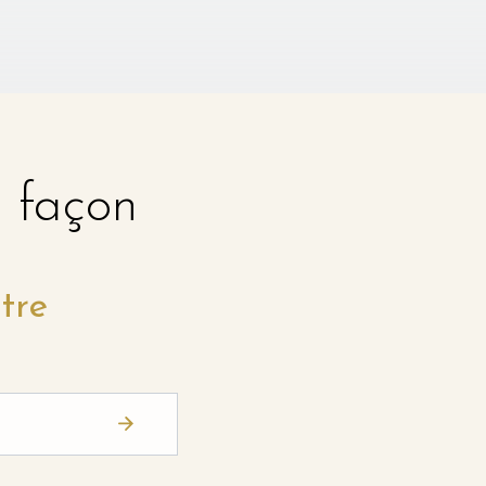
e façon
tre