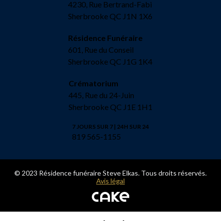
4230, Rue Bertrand-Fabi
Sherbrooke QC J1N 1X6
Résidence Funéraire
601, Rue du Conseil
Sherbrooke QC J1G 1K4
Crématorium
445, Rue du 24-Juin
Sherbrooke QC J1E 1H1
7 JOURS SUR 7 | 24H SUR 24
819 565-1155
© 2023 Résidence funéraire Steve Elkas. Tous droits réservés.
Avis légal