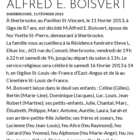
ALFRED E. BOISVERT
SHERBROOKE, 11 FÉVRIER 2013
À Sherbrooke, au Pavillon St-Vincent, le 11 février 2013, à
l’âge de 87 ans, est décédé M.Alfred E. Boisvert, époux de
feu Yvette St-Pierre, demeurant à Sherbrooke.
La famille vous accueillera à la Résidence funéraire Steve L.
Elkas Inc., 601 rue du Conseil, Sherbrooke, vendredi de 19 h
à 22 h et samedi de 9 h, jusqu’au départ du salon à 13 h. Le
service religieux sera célébré le samedi 16 février 2013 à 14
h, en l’église St-Louis-de-France d’East-Angus et de là au
Cimetière St-Louis de France.
M. Boisvert laisse dans le deuil ses enfants : Céline (Gilles),
Bertin (Marie-Line), Dominique (Jacques), Luc, Louis, Jean
Robert (Martine); ses petits-enfants, Julie, Chantal, Marc,
Élisabeth, Philippe, Marc Antoine, Aurélie, Laura, Sarah et
son arrière-petite-fille Juliette; ses frères et soeurs, feu
Lucienne (feu Jean-Louis), feu Alice (feu Raymond), feu
Gérard (feu Yvonne), feu Alphonse (feu Marie-Ange), feu Jos