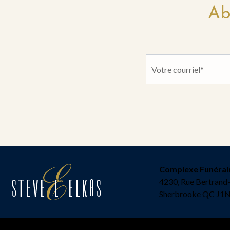
Ab
Complexe Funérai
4230, Rue Bertrand
Sherbrooke QC J1