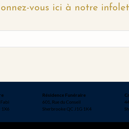
onnez-vous ici à notre infolet
re
Résidence Funéraire
C
-Fabi
601, Rue du Conseil
44
N 1X6
Sherbrooke QC J1G 1K4
S