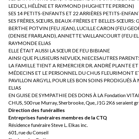
LEDUC), HÉLÈNE ET RAYMOND (HUGHETTE PERRON)
SES 14 PETITS-ENFANTS ET 22 ARRIÈRES PETITS-ENFAN
SES FRÈRES, SŒURS, BEAUX-FRÈRES ET BELLES-SŒURS: 
BERTHE POTVIN (FEU JEAN), LUCILLE CARON (FEU GEO
(DENISE FRARLAND), ANNETTE VAILLANCOURT (FEU ELIE
RAYMONDE ELIAS
ELLE ÉTAIT AUSSI LA SŒUR DE FEU BIBIANE
AINSI QUE PLUSIEURS NEVUEX, NIECESAUTRES PARENTS
LA FAMILLE TIENT A REMERCIER DR. ANDRÉ PLANTE ET
MÉDECINS ET LE PERSONNEL DU CHUS FLEURIMONT ET
PAVILLON ARGYLL POUR LES BON SOINS PRODIGUÉS
ELIAS
EN GUISE DE SYMPATHIE DES DONS À LA Fondation VITAE, 37
CHUS, 500 rue Murray, Sherbrooke, Que, J1G 2K6 seraient g
Direction des funérailles
Entreprises funéraires membres de la CTQ
Résidence funéraire Steve L. Elkas inc.
601, rue du Conseil