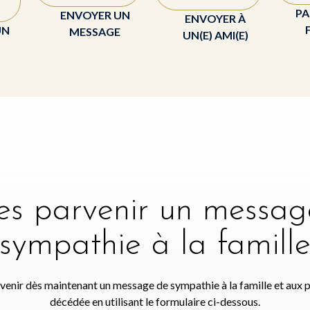
PA
ENVOYER UN
ENVOYER À
UN
MESSAGE
UN(E) AMI(E)
tes parvenir un messag
sympathie à la famill
venir dès maintenant un message de sympathie à la famille et aux 
décédée en utilisant le formulaire ci-dessous.