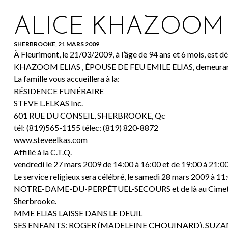
ALICE KHAZOOM 
SHERBROOKE, 21 MARS 2009
À Fleurimont, le 21/03/2009, à l’âge de 94 ans et 6 mois, est
KHAZOOM ELIAS , ÉPOUSE DE FEU EMILE ELIAS, demeurant
La famille vous accueillera à la:
RÉSIDENCE FUNÉRAIRE
STEVE L.ELKAS Inc.
601 RUE DU CONSEIL, SHERBROOKE, Qc
tél: (819)565-1155 télec: (819) 820-8872
www.steveelkas.com
Affilié à la C.T.Q.
vendredi le 27 mars 2009 de 14:00 à 16:00 et de 19:00 à 21:00
Le service religieux sera célébré, le samedi 28 mars 2009 à 11:
NOTRE-DAME-DU-PERPÉTUEL-SECOURS et de là au Cimeti
Sherbrooke.
MME ELIAS LAISSE DANS LE DEUIL
SES ENFANTS: ROGER (MADELEINE CHOUINARD), SUZAN