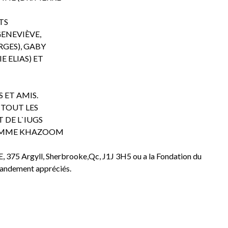
TS
GENEVIÈVE,
RGES), GABY
 ELIAS) ET
 ET AMIS.
 TOUT LES
 DE L`IUGS
 À MME KHAZOOM
5 Argyll, Sherbrooke,Qc, J1J 3H5 ou a la Fondation du
randement appréciés.