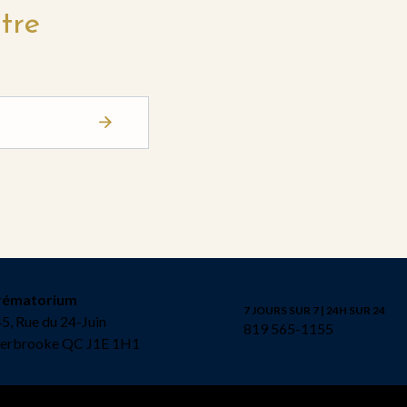
tre
rématorium
7 JOURS SUR 7 | 24H SUR 24
5, Rue du 24-Juin
819 565-1155
herbrooke QC J1E 1H1