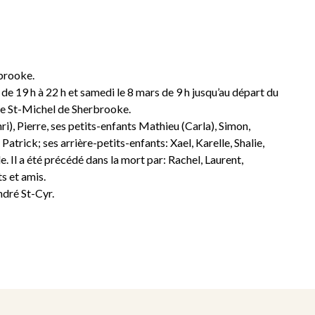
rbrooke.
 de 19 h à 22 h et samedi le 8 mars de 9 h jusqu’au départ du
ière St-Michel de Sherbrooke.
ri), Pierre, ses petits-enfants Mathieu (Carla), Simon,
Patrick; ses arrière-petits-enfants: Xael, Karelle, Shalie,
. Il a été précédé dans la mort par: Rachel, Laurent,
s et amis.
ndré St-Cyr.