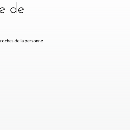
e de
e
proches de la personne