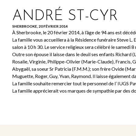
ANDRÉ ST-CYR
SHERBROOKE, 20 FÉVRIER 2014
À Sherbrooke, le 20 février 2014, à l’âge de 94 ans est déc
La famille vous accueillera à la Résidence funéraire Steve L. 
salon à 10 h 30. Le service religieux sera célébré le samedi 
Outre son épouse il laisse dans le deuil ses enfants Richard (
Rosalie, Virginie, Philippe-Olivier (Marie-Claude), Francis, Ge
Abygaël, sa soeur Sr Patricia (F.M.M.); son frère Ovide (Marg
Muguette, Roger, Guy, Yvan, Raymond. Il laisse également dans
La famille souhaite remercier tout le personnel de l’ IUGS Pa
La famille apprécierait vos marques de sympathie par des d