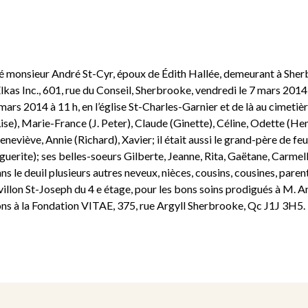
édé monsieur André St-Cyr, époux de Édith Hallée, demeurant à She
Elkas Inc., 601, rue du Conseil, Sherbrooke, vendredi le 7 mars 2014
8 mars 2014 à 11 h, en l’église St-Charles-Garnier et de là au cimet
Lise), Marie-France (J. Peter), Claude (Ginette), Céline, Odette (Hen
neviève, Annie (Richard), Xavier; il était aussi le grand-père de feu 
uerite); ses belles-soeurs Gilberte, Jeanne, Rita, Gaëtane, Carmelle
 le deuil plusieurs autres neveux, nièces, cousins, cousines, parent
villon St-Joseph du 4 e étage, pour les bons soins prodigués à M. A
ons à la Fondation VITAE, 375, rue Argyll Sherbrooke, Qc J1J 3H5.