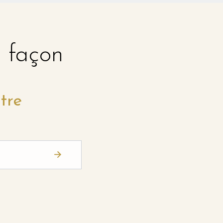
e façon
tre