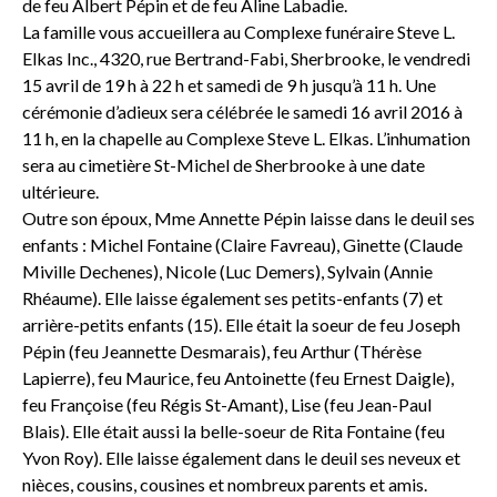
de feu Albert Pépin et de feu Aline Labadie.
La famille vous accueillera au Complexe funéraire Steve L.
Elkas Inc., 4320, rue Bertrand-Fabi, Sherbrooke, le vendredi
15 avril de 19 h à 22 h et samedi de 9 h jusqu’à 11 h. Une
cérémonie d’adieux sera célébrée le samedi 16 avril 2016 à
11 h, en la chapelle au Complexe Steve L. Elkas. L’inhumation
sera au cimetière St-Michel de Sherbrooke à une date
ultérieure.
Outre son époux, Mme Annette Pépin laisse dans le deuil ses
enfants : Michel Fontaine (Claire Favreau), Ginette (Claude
Miville Dechenes), Nicole (Luc Demers), Sylvain (Annie
Rhéaume). Elle laisse également ses petits-enfants (7) et
arrière-petits enfants (15). Elle était la soeur de feu Joseph
Pépin (feu Jeannette Desmarais), feu Arthur (Thérèse
Lapierre), feu Maurice, feu Antoinette (feu Ernest Daigle),
feu Françoise (feu Régis St-Amant), Lise (feu Jean-Paul
Blais). Elle était aussi la belle-soeur de Rita Fontaine (feu
Yvon Roy). Elle laisse également dans le deuil ses neveux et
nièces, cousins, cousines et nombreux parents et amis.