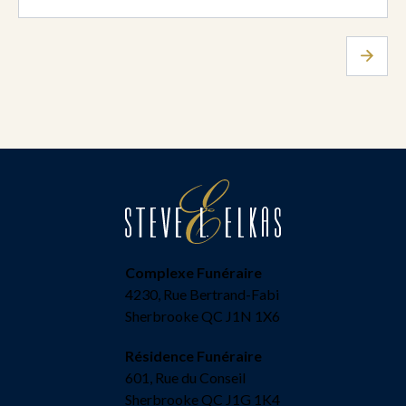
Complexe Funéraire
4230, Rue Bertrand-Fabi
Sherbrooke QC J1N 1X6
Résidence Funéraire
601, Rue du Conseil
Sherbrooke QC J1G 1K4