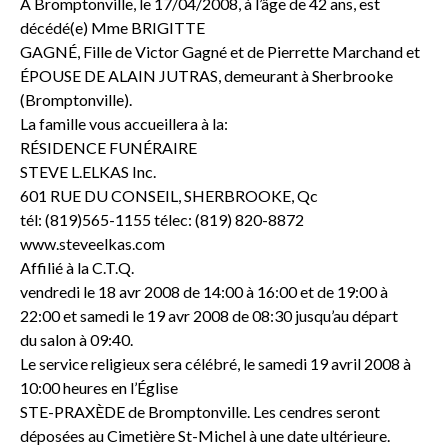
À Bromptonville, le 17/04/2008, à l’âge de 42 ans, est
décédé(e) Mme BRIGITTE
GAGNÉ, Fille de Victor Gagné et de Pierrette Marchand et
ÉPOUSE DE ALAIN JUTRAS, demeurant à Sherbrooke
(Bromptonville).
La famille vous accueillera à la:
RÉSIDENCE FUNÉRAIRE
STEVE L.ELKAS Inc.
601 RUE DU CONSEIL, SHERBROOKE, Qc
tél: (819)565-1155 télec: (819) 820-8872
www.steveelkas.com
Affilié à la C.T.Q.
vendredi le 18 avr 2008 de 14:00 à 16:00 et de 19:00 à
22:00 et samedi le 19 avr 2008 de 08:30 jusqu’au départ
du salon à 09:40.
Le service religieux sera célébré, le samedi 19 avril 2008 à
10:00 heures en l’Église
STE-PRAXÈDE de Bromptonville. Les cendres seront
déposées au Cimetière St-Michel à une date ultérieure.