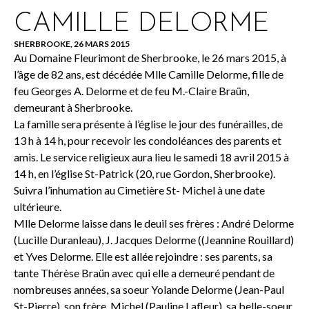
CAMILLE DELORME
SHERBROOKE, 26 MARS 2015
Au Domaine Fleurimont de Sherbrooke, le 26 mars 2015, à
l’âge de 82 ans, est décédée Mlle Camille Delorme, fille de
feu Georges A. Delorme et de feu M.-Claire Braün,
demeurant à Sherbrooke.
La famille sera présente à l’église le jour des funérailles, de
13 h à 14 h, pour recevoir les condoléances des parents et
amis. Le service religieux aura lieu le samedi 18 avril 2015 à
14 h, en l’église St-Patrick (20, rue Gordon, Sherbrooke).
Suivra l’inhumation au Cimetière St- Michel à une date
ultérieure.
Mlle Delorme laisse dans le deuil ses frères : André Delorme
(Lucille Duranleau), J. Jacques Delorme ((Jeannine Rouillard)
et Yves Delorme. Elle est allée rejoindre : ses parents, sa
tante Thérèse Braün avec qui elle a demeuré pendant de
nombreuses années, sa soeur Yolande Delorme (Jean-Paul
St-Pierre), son frère, Michel (Pauline Lafleur), sa belle-soeur,