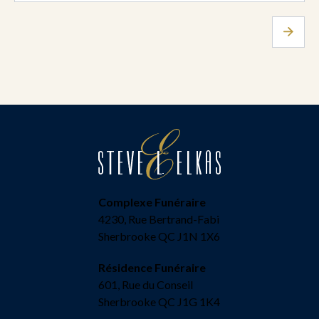
Complexe Funéraire
4230, Rue Bertrand-Fabi
Sherbrooke QC J1N 1X6
Résidence Funéraire
601, Rue du Conseil
Sherbrooke QC J1G 1K4