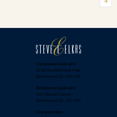
Complexe Funéraire
4230, Rue Bertrand-Fabi
Sherbrooke QC J1N 1X6
Résidence Funéraire
601, Rue du Conseil
Sherbrooke QC J1G 1K4
Crématorium