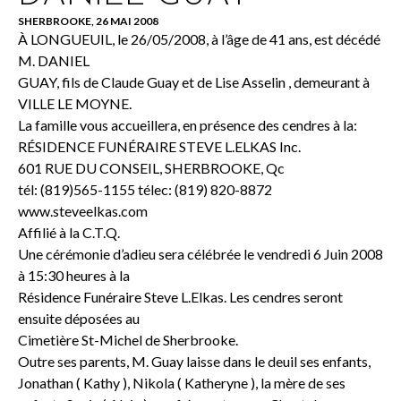
SHERBROOKE, 26 MAI 2008
À LONGUEUIL, le 26/05/2008, à l’âge de 41 ans, est décédé
M. DANIEL
GUAY, fils de Claude Guay et de Lise Asselin , demeurant à
VILLE LE MOYNE.
La famille vous accueillera, en présence des cendres à la:
RÉSIDENCE FUNÉRAIRE STEVE L.ELKAS Inc.
601 RUE DU CONSEIL, SHERBROOKE, Qc
tél: (819)565-1155 télec: (819) 820-8872
www.steveelkas.com
Affilié à la C.T.Q.
Une cérémonie d’adieu sera célébrée le vendredi 6 Juin 2008
à 15:30 heures à la
Résidence Funéraire Steve L.Elkas. Les cendres seront
ensuite déposées au
Cimetière St-Michel de Sherbrooke.
Outre ses parents, M. Guay laisse dans le deuil ses enfants,
Jonathan ( Kathy ), Nikola ( Katheryne ), la mère de ses