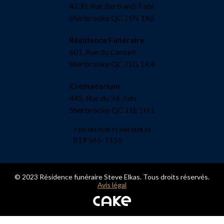
4230, Rue Bertrand-Fabi
Sherbrooke QC J1N 1X6
Résidence Funéraire
601, Rue du Conseil
Sherbrooke QC J1G 1K4
Crématorium
445, Rue du 24-Juin
Sherbrooke QC J1E 1H1
7 JOURS SUR 7 | 24H SUR 24
819 565-1155
© 2023 Résidence funéraire Steve Elkas. Tous droits réservés.
Avis légal