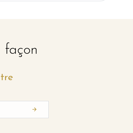
e façon
tre