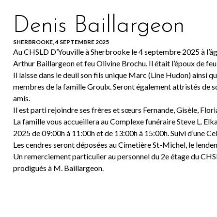
Denis Baillargeon
SHERBROOKE, 4 SEPTEMBRE 2025
Au CHSLD D’Youville à Sherbrooke le 4 septembre 2025 à l’âge 
Arthur Baillargeon et feu Olivine Brochu. Il était l’époux de fe
Il laisse dans le deuil son fils unique Marc (Line Hudon) ainsi
membres de la famille Groulx. Seront également attristés de so
amis.
Il est parti rejoindre ses frères et sœurs Fernande, Gisèle, Flor
La famille vous accueillera au Complexe funéraire Steve L. El
2025 de 09:00h à 11:00h et de 13:00h à 15:00h. Suivi d’une Cel
Les cendres seront déposées au Cimetière St-Michel, le lend
Un remerciement particulier au personnel du 2e étage du CHSL
prodigués à M. Baillargeon.