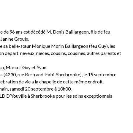
de 96 ans est décédé M. Denis Baillargeon, fils de feu
u Janine Groulx.
 que sa belle-sœur Monique Morin Baillargeon (feu Guy), les
n départ neveux, nièces, cousins, cousines, autres parents et
ian, Marcel, Guy et Yvan.
kas (4230, rue Bertrand-Fabi, Sherbrooke), le 19 septembre
ebration de vie a la chapelle de cette même endroit.
emain, samedi 20 septembre à 10h00.
D D’Youville à Sherbrooke pour les soins exceptionnels