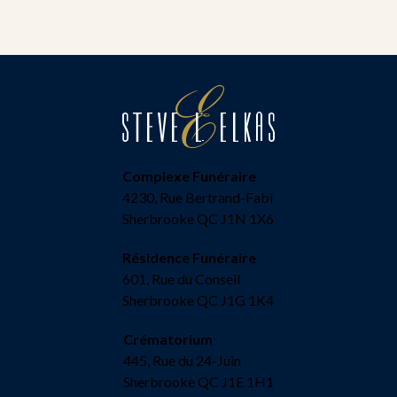
Complexe Funéraire
4230, Rue Bertrand-Fabi
Sherbrooke QC J1N 1X6
Résidence Funéraire
601, Rue du Conseil
Sherbrooke QC J1G 1K4
Crématorium
445, Rue du 24-Juin
Sherbrooke QC J1E 1H1