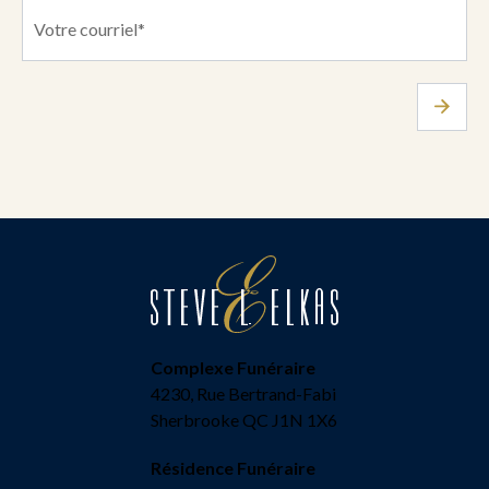
Complexe Funéraire
4230, Rue Bertrand-Fabi
Sherbrooke QC J1N 1X6
Résidence Funéraire