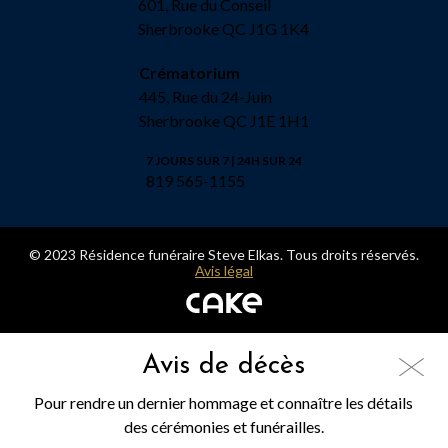
601, Rue du Conseil
Sherbrooke QC J1G 1K4
Crématorium
445, Rue du 24-Juin
Sherbrooke QC J1E 1H1
7 JOURS SUR 7 | 24H SUR 24
819 565-1155
© 2023 Résidence funéraire Steve Elkas. Tous droits réservés.
Avis légal
Avis de décès
Pour rendre un dernier hommage et connaître les détails
des cérémonies et funérailles.