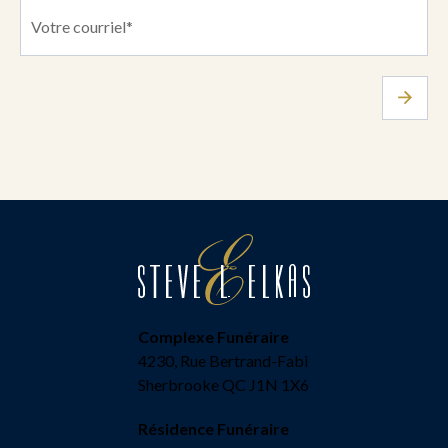
Complexe Funéraire
4230, Rue Bertrand-Fabi
Sherbrooke QC J1N 1X6
Résidence Funéraire