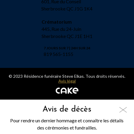
601, Rue du Conseil
Sherbrooke QC J1G 1K4
Crématorium
445, Rue du 24-Juin
Sherbrooke QC J1E 1H1
7 JOURS SUR 7 | 24H SUR 24
819 565-1155
© 2023 Résidence funéraire Steve Elkas. Tous droits réservés.
Avis légal
Avis de décès
Pour rendre un dernier hommage et connaître les détails
des cérémonies et funérailles.