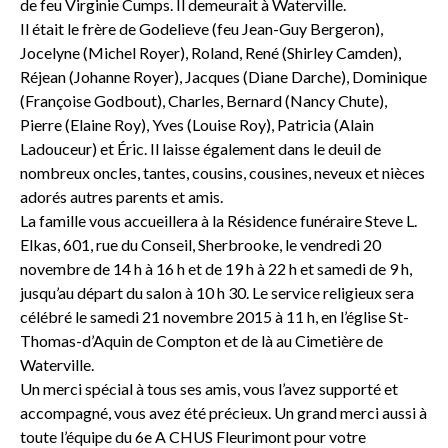
de feu Virginie Cumps. Il demeurait à Waterville.
Il était le frère de Godelieve (feu Jean-Guy Bergeron),
Jocelyne (Michel Royer), Roland, René (Shirley Camden),
Réjean (Johanne Royer), Jacques (Diane Darche), Dominique
(Françoise Godbout), Charles, Bernard (Nancy Chute),
Pierre (Elaine Roy), Yves (Louise Roy), Patricia (Alain
Ladouceur) et Éric. Il laisse également dans le deuil de
nombreux oncles, tantes, cousins, cousines, neveux et nièces
adorés autres parents et amis.
La famille vous accueillera à la Résidence funéraire Steve L.
Elkas, 601, rue du Conseil, Sherbrooke, le vendredi 20
novembre de 14 h à 16 h et de 19 h à 22 h et samedi de 9 h,
jusqu’au départ du salon à 10 h 30. Le service religieux sera
célébré le samedi 21 novembre 2015 à 11 h, en l’église St-
Thomas-d’Aquin de Compton et de là au Cimetière de
Waterville.
Un merci spécial à tous ses amis, vous l’avez supporté et
accompagné, vous avez été précieux. Un grand merci aussi à
toute l’équipe du 6e A CHUS Fleurimont pour votre