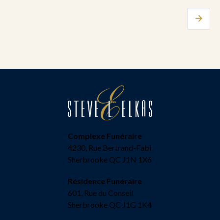
Complexe Funéraire
4230, Rue Bertrand-Fabi
Sherbrooke QC J1N 1X6
Résidence Funéraire
601, Rue du Conseil
Sherbrooke QC J1G 1K4