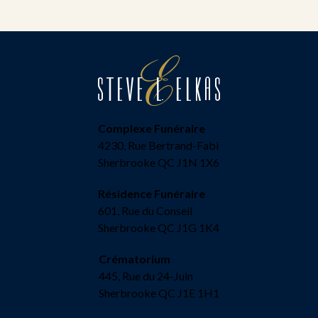
Complexe Funéraire
4230, Rue Bertrand-Fabi
Sherbrooke QC J1N 1X6
Résidence Funéraire
601, Rue du Conseil
Sherbrooke QC J1G 1K4
Crématorium
445, Rue du 24-Juin
Sherbrooke QC J1E 1H1