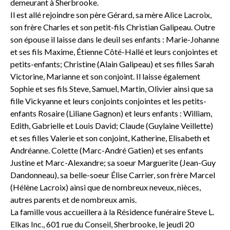
demeurant à Sherbrooke.
Il est allé rejoindre son père Gérard, sa mère Alice Lacroix,
son frère Charles et son petit-fils Christian Galipeau. Outre
son épouse il laisse dans le deuil ses enfants : Marie-Johanne
et ses fils Maxime, Étienne Côté-Hallé et leurs conjointes et
petits-enfants; Christine (Alain Galipeau) et ses filles Sarah
Victorine, Marianne et son conjoint. Il laisse également
Sophie et ses fils Steve, Samuel, Martin, Olivier ainsi que sa
fille Vickyanne et leurs conjoints conjointes et les petits-
enfants Rosaire (Liliane Gagnon) et leurs enfants : William,
Edith, Gabrielle et Louis David; Claude (Guylaine Veillette)
et ses filles Valerie et son conjoint, Katherine, Elisabeth et
Andréanne. Colette (Marc-André Gatien) et ses enfants
Justine et Marc-Alexandre; sa soeur Marguerite (Jean-Guy
Dandonneau), sa belle-soeur Élise Carrier, son frère Marcel
(Hélène Lacroix) ainsi que de nombreux neveux, nièces,
autres parents et de nombreux amis.
La famille vous accueillera à la Résidence funéraire Steve L.
Elkas Inc., 601 rue du Conseil, Sherbrooke, le jeudi 20