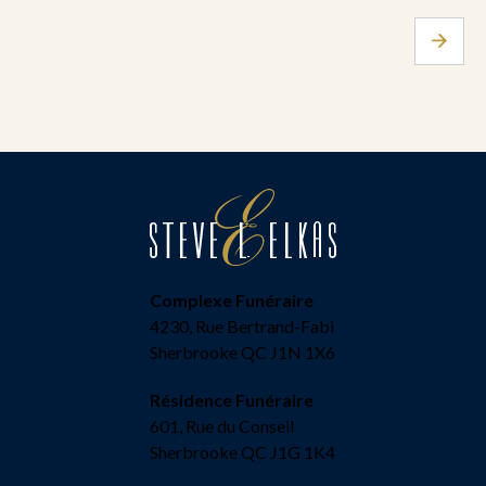
Complexe Funéraire
4230, Rue Bertrand-Fabi
Sherbrooke QC J1N 1X6
Résidence Funéraire
601, Rue du Conseil
Sherbrooke QC J1G 1K4