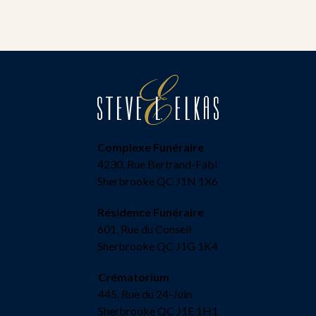
Complexe Funéraire
4230, Rue Bertrand-Fabi
Sherbrooke QC J1N 1X6
Résidence Funéraire
601, Rue du Conseil
Sherbrooke QC J1G 1K4
Crématorium
445, Rue du 24-Juin
Sherbrooke QC J1E 1H1