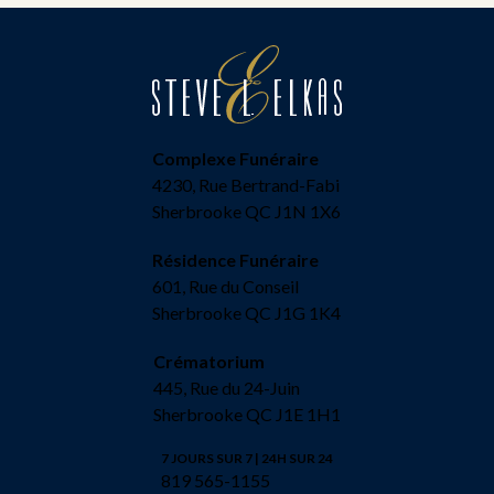
Complexe Funéraire
4230, Rue Bertrand-Fabi
Sherbrooke QC J1N 1X6
Résidence Funéraire
601, Rue du Conseil
Sherbrooke QC J1G 1K4
Crématorium
445, Rue du 24-Juin
Sherbrooke QC J1E 1H1
7 JOURS SUR 7 | 24H SUR 24
819 565-1155