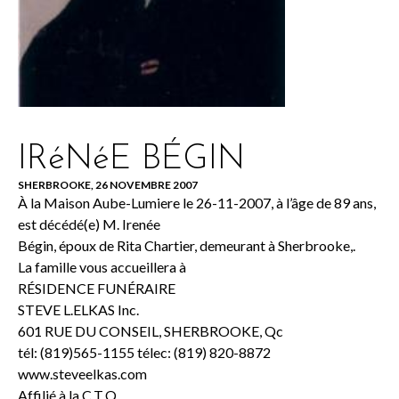
IRéNéE BÉGIN
SHERBROOKE, 26 NOVEMBRE 2007
À la Maison Aube-Lumiere le 26-11-2007, à l’âge de 89 ans,
est décédé(e) M. Irenée
Bégin, époux de Rita Chartier, demeurant à Sherbrooke,.
La famille vous accueillera à
RÉSIDENCE FUNÉRAIRE
STEVE L.ELKAS Inc.
601 RUE DU CONSEIL, SHERBROOKE, Qc
tél: (819)565-1155 télec: (819) 820-8872
www.steveelkas.com
Affilié à la C.T.Q.