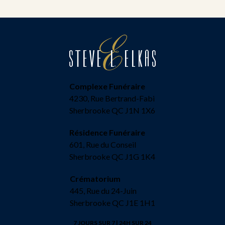
Complexe Funéraire
4230, Rue Bertrand-Fabi
Sherbrooke QC J1N 1X6
Résidence Funéraire
601, Rue du Conseil
Sherbrooke QC J1G 1K4
Crématorium
445, Rue du 24-Juin
Sherbrooke QC J1E 1H1
7 JOURS SUR 7 | 24H SUR 24