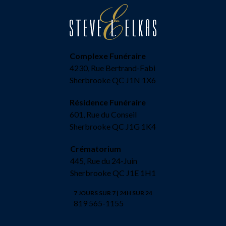
Complexe Funéraire
4230, Rue Bertrand-Fabi
Sherbrooke QC J1N 1X6
Résidence Funéraire
601, Rue du Conseil
Sherbrooke QC J1G 1K4
Crématorium
445, Rue du 24-Juin
Sherbrooke QC J1E 1H1
7 JOURS SUR 7 | 24H SUR 24
819 565-1155