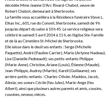
décédée Mme Jeanne D’Arc Rivard-Chabot, veuve de
Robert Chabot, demeurant à Sherbrooke.
La famille vous accueillera à la Résidence funéraire Steve L.
Elkas Inc., 601, rue du Conseil, Sherbrooke, samedi de 9 h
jusqu’au départ du salon à 10 h 45. Le service religieux sera
célébré le samedi 5 avril 2014 à 11 h, en l’église Ste-Famille
et de là au Cimetière St-Michel de Sherbrooke.
Elle laisse dans le deuil ses enfants : Serge (Michelle
Paquette), André (Pauline Carrier), Mario (Arlynne Nadeau),
Lise (Danielle Pedneault); ses petits-enfants Philippe
(Marie-Anne), Christine, Ariane (Louis), Étienne (Maude),
Jean-Philippe, Audrey (Martin), Karell (Guillaume); ses
arrière-petits-enfants : Charles-Olivier, Maddox, Jacob,
Alexia; ses soeurs Cécile (feu Jules), Marie-Ange (feu
Albert), ainsi que plusieurs autres parents et amis, cousins,
cousines, neveux, nièces.