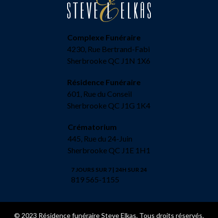
Complexe Funéraire
4230, Rue Bertrand-Fabi
Sherbrooke QC J1N 1X6
Résidence Funéraire
601, Rue du Conseil
Sherbrooke QC J1G 1K4
Crématorium
445, Rue du 24-Juin
Sherbrooke QC J1E 1H1
7 JOURS SUR 7 | 24H SUR 24
819 565-1155
© 2023 Résidence funéraire Steve Elkas. Tous droits réservés.