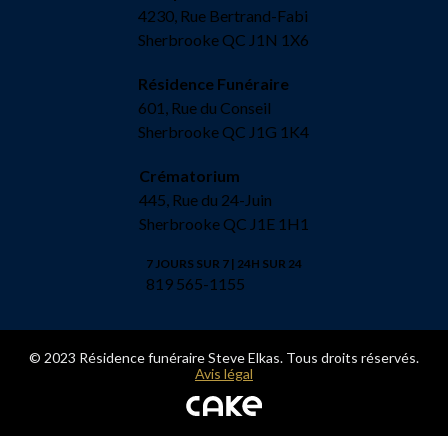
4230, Rue Bertrand-Fabi
Sherbrooke QC J1N 1X6
Résidence Funéraire
601, Rue du Conseil
Sherbrooke QC J1G 1K4
Crématorium
445, Rue du 24-Juin
Sherbrooke QC J1E 1H1
7 JOURS SUR 7 | 24H SUR 24
819 565-1155
© 2023 Résidence funéraire Steve Elkas. Tous droits réservés.
Avis légal