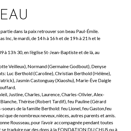
SEAU
partie dans la paix retrouver son beau Paul-Émile.
s Inc, le mardi, de 14 h à 16 h et de 19 h à 21 h et le
à 13 h 30, en l’église St-Jean-Baptiste et de là, au
rlotte Veilleux), Normand (Germaine Godbout), Denyse
s: Luc Berthold (Caroline), Christian Berthold (Hélène),
Patrick), Jasmin Castonguay (Xiaoshu), Marie-Ève Daigle
Bouffard.
eil, Justine, Charles, Laurence, Charles-Olivier, Alex-
u Blanche, Thérèse (Robert Tardif), feu Pauline (Gérard
-soeurs de la famille Berthold: feu Lionel, feu Gaston,feu
nsi que de nombreux neveux, nièces, autres parents et amis.
imonne Rousseau, pour l’avoir accompagnée pendant toutes
ent se traduire par des dons à la FONDATION DU CHUS ou à