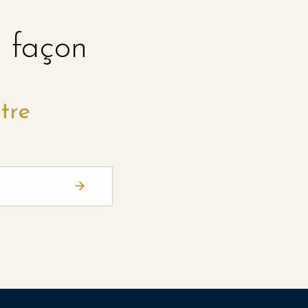
e façon
tre