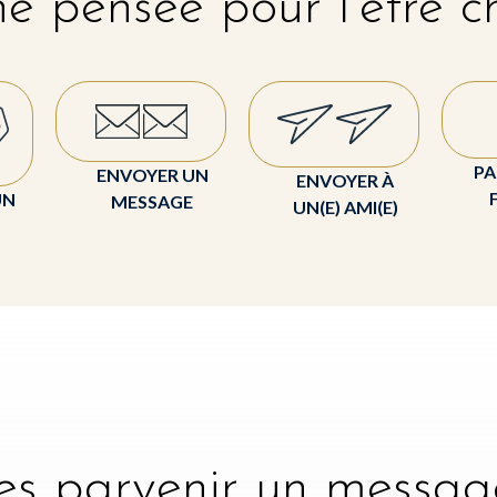
e pensée pour l'être c
PA
ENVOYER UN
ENVOYER À
UN
MESSAGE
UN(E) AMI(E)
tes parvenir un messag