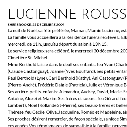
LUCIENNE ROUS
SHERBROOKE, 25 DÉCEMBRE 2009
La nuit de Noël, sa fête préférée, Maman, Mamie Lucienne, est 
La famille vous accueillera à la Résidence funéraire Steve L. Elka
mercredi, de 11 h, jusqu’au départ du salon à 13 h 15.
Le service religieux sera célébré, le mercredi 30 décembre 2009 
Cimetière St-Michel.
Mme Berthold laisse dans le deuil ses enfants: feu Yvon (Cha
(Claude Castonguay), Joanne (Yves Bouffard). Ses petits-enfant
Paul Berthold (Lyne), Carl Berthold (Kathy), Ani Castonguay (
(Pierre-André), Frédéric Daigle (Patricia), Julie et Véronique 
Ses arrière-petits-enfants: Alexandra, Audrey, David, Marie-Sol
Antoine, Alexei et Maxim. Ses frères et soeurs: feu Gérard, fe
Lambert), Noël (Rollande St-Pierre), ses beaux-frères et belles
Thérèse, feu Cécile, Oliva, Jacqueline, Roméo et Madeleine, ai
Ses proches désirent remercier, de façon spéciale, sa nièce S
ces années.Vos témoignages de sympathie à la famille, peuv