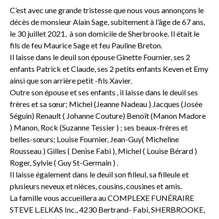
C’est avec une grande tristesse que nous vous annonçons le
décès de monsieur Alain Sage, subitement à l’âge de 67 ans,
le 30 juillet 2021, à son domicile de Sherbrooke. Il était le
fils de feu Maurice Sage et feu Pauline Breton.
Il laisse dans le deuil son épouse Ginette Fournier, ses 2
enfants Patrick et Claude, ses 2 petits enfants Keven et Emy
ainsi que son arrière petit -fils Xavier.
Outre son épouse et ses enfants , il laisse dans le deuil ses
frères et sa sœur; Michel (Jeanne Nadeau ) Jacques (Josée
Séguin) Renault ( Johanne Couture) Benoît (Manon Madore
) Manon, Rock (Suzanne Tessier ) ; ses beaux-frères et
belles-sœurs; Louise Fournier, Jean-Guy( Micheline
Rousseau ) Gilles ( Denise Fabi ), Michel ( Louise Bérard )
Roger, Sylvie ( Guy St-Germain ) .
Il laisse également dans le deuil son filleul, sa filleule et
plusieurs neveux et nièces, cousins, cousines et amis.
La famille vous accueillera au COMPLEXE FUNÉRAIRE
STEVE L.ELKAS Inc., 4230 Bertrand- Fabi, SHERBROOKE,