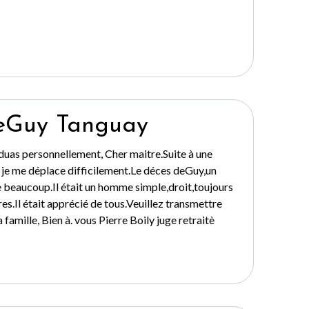
eGuy Tanguay
duas personnellement, Cher maitre.Suite à une
e me déplace difficilement.Le déces deGuy,un
e beaucoup.Il était un homme simple,droit,toujours
res.Il était apprécié de tous.Veuillez transmettre
famille, Bien à. vous Pierre Boily juge retraitè