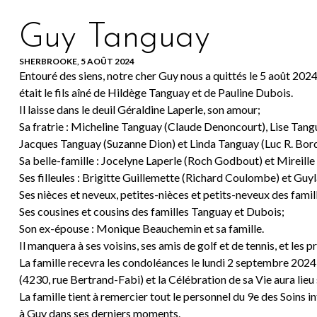
Guy Tanguay
SHERBROOKE, 5 AOÛT 2024
Entouré des siens, notre cher Guy nous a quittés le 5 août 2024
était le fils aîné de Hildège Tanguay et de Pauline Dubois.
Il laisse dans le deuil Géraldine Laperle, son amour;
Sa fratrie : Micheline Tanguay (Claude Denoncourt), Lise Tangu
Jacques Tanguay (Suzanne Dion) et Linda Tanguay (Luc R. Bord
Sa belle-famille : Jocelyne Laperle (Roch Godbout) et Mireille
Ses filleules : Brigitte Guillemette (Richard Coulombe) et Guy
Ses nièces et neveux, petites-nièces et petits-neveux des famil
Ses cousines et cousins des familles Tanguay et Dubois;
Son ex-épouse : Monique Beauchemin et sa famille.
Il manquera à ses voisins, ses amis de golf et de tennis, et les p
La famille recevra les condoléances le lundi 2 septembre 202
(4230, rue Bertrand-Fabi) et la Célébration de sa Vie aura lieu 
La famille tient à remercier tout le personnel du 9e des Soins 
à Guy dans ses derniers moments.