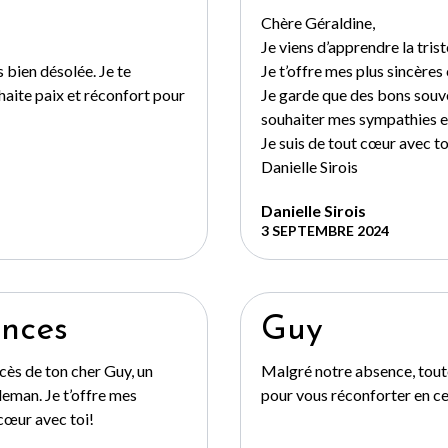
Chère Géraldine,
Je viens d’apprendre la trist
s bien désolée. Je te
Je t’offre mes plus sincère
haite paix et réconfort pour
Je garde que des bons souven
souhaiter mes sympathies e
Je suis de tout cœur avec to
Danielle Sirois
Danielle Sirois
3 SEPTEMBRE 2024
ances
Guy
cès de ton cher Guy, un
Malgré notre absence, tou
eman. Je t’offre mes
pour vous réconforter en ces
cœur avec toi!