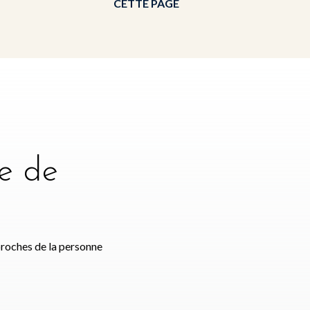
CETTE PAGE
e de
e
proches de la personne