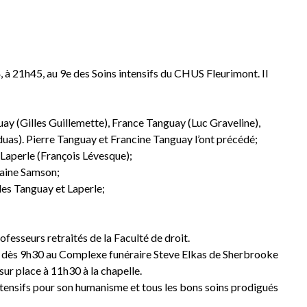
, à 21h45, au 9e des Soins intensifs du CHUS Fleurimont. Il
ay (Gilles Guillemette), France Tanguay (Luc Graveline),
uas). Pierre Tanguay et Francine Tanguay l’ont précédé;
 Laperle (François Lévesque);
laine Samson;
les Tanguay et Laperle;
rofesseurs retraités de la Faculté de droit.
4 dès 9h30 au Complexe funéraire Steve Elkas de Sherbrooke
sur place à 11h30 à la chapelle.
intensifs pour son humanisme et tous les bons soins prodigués