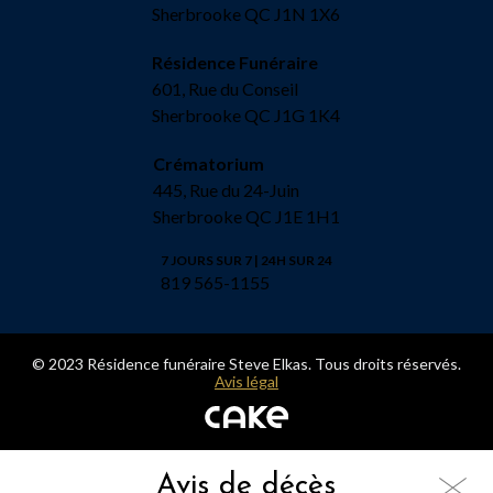
Sherbrooke QC J1N 1X6
Résidence Funéraire
601, Rue du Conseil
Sherbrooke QC J1G 1K4
Crématorium
445, Rue du 24-Juin
Sherbrooke QC J1E 1H1
7 JOURS SUR 7 | 24H SUR 24
819 565-1155
© 2023 Résidence funéraire Steve Elkas. Tous droits réservés.
Avis légal
Avis de décès