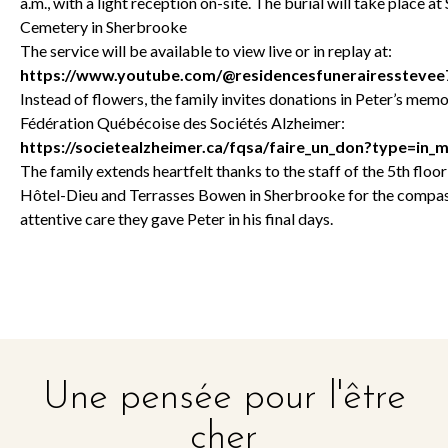
a.m., with a light reception on-site. The burial will take place a
Cemetery in Sherbrooke
The service will be available to view live or in replay at:
https://www.youtube.com/@residencesfunerairesstevee
Instead of flowers, the family invites donations in Peter’s memo
Fédération Québécoise des Sociétés Alzheimer:
https://societealzheimer.ca/fqsa/faire_un_don?type=in
The family extends heartfelt thanks to the staff of the 5th flo
Hôtel-Dieu and Terrasses Bowen in Sherbrooke for the compa
attentive care they gave Peter in his final days.
Une pensée pour l'être
cher