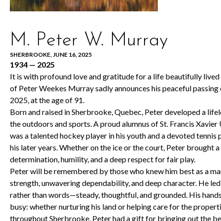
M. Peter W. Murray
SHERBROOKE, JUNE 16, 2025
1934
—
2025
It is with profound love and gratitude for a life beautifully lived
of Peter Weekes Murray sadly announces his peaceful passing 
2025, at the age of 91.
Born and raised in Sherbrooke, Quebec, Peter developed a lifel
the outdoors and sports. A proud alumnus of St. Francis Xavier 
was a talented hockey player in his youth and a devoted tennis p
his later years. Whether on the ice or the court, Peter brought a
determination, humility, and a deep respect for fair play.
Peter will be remembered by those who knew him best as a man
strength, unwavering dependability, and deep character. He le
rather than words—steady, thoughtful, and grounded. His hand
busy: whether nurturing his land or helping care for the propert
throughout Sherbrooke, Peter had a gift for bringing out the be