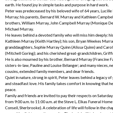
earth. He found joy in simple tasks and purpose in hard work.
Peter was predeceased by his beloved wife of 64 years, Lucille
Murray; his parents, Bernard W. Murray and Kathleen Campbell
brothers, William Murray, John Campbell Murray (Monique De
Michael Murray.
He leaves behind a devoted family who will miss him deeply: hi
Kathleen Murray (Keith Hartley); his son, Bryan Weekes Murray
granddaughters, Sophie Murray Quinn (Alissa Quinn) and Caro
(Mitchell Goring); and his cherished great-grandchildren, Grif
He is also mourned by his brother, Bernard Murray (Francine Fa
sisters-in-law, Pauline and Louise Bélanger; and many nieces, 
cousins, extended family members, and dear friends.
Quiet in nature, strong in spirit, Peter leaves behind a legacy of 
and steadfast love. His family takes comfort in knowing that he
peace.
Family and friends are invited to pay their respects on Saturday,
from 9:00 a.m. to 11:00 a.m. at the Steve L. Elkas Funeral Hom
Conseil, Sherbrooke). A celebration of life will follow in the ch