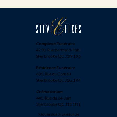
Complexe Funéraire
4230, Rue Bertrand-Fabi
Sherbrooke QC J1N 1X6
Résidence Funéraire
601, Rue du Conseil
Sherbrooke QC J1G 1K4
Crématorium
445, Rue du 24-Juin
Sherbrooke QC J1E 1H1
7 JOURS SUR 7 | 24H SUR 24