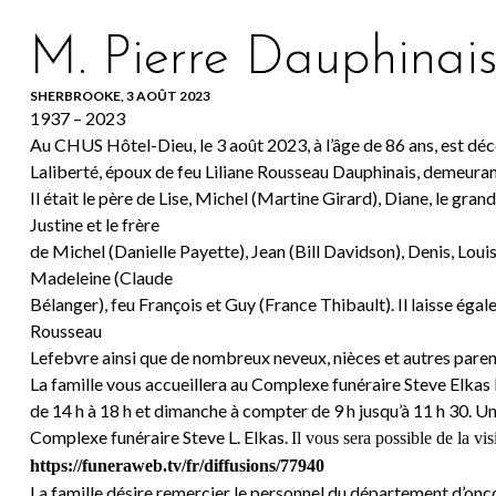
M. Pierre Dauphinai
SHERBROOKE, 3 AOÛT 2023
1937 – 2023
Au CHUS Hôtel-Dieu, le 3 août 2023, à l’âge de 86 ans, est déc
Laliberté, époux de feu Liliane Rousseau Dauphinais, demeura
Il était le père de Lise, Michel (Martine Girard), Diane, le gra
Justine et le frère
de Michel (Danielle Payette), Jean (Bill Davidson), Denis, Lou
Madeleine (Claude
Bélanger), feu François et Guy (France Thibault). Il laisse ég
Rousseau
Lefebvre ainsi que de nombreux neveux, nièces et autres paren
La famille vous accueillera au Complexe funéraire Steve Elkas 
de 14 h à 18 h et dimanche à compter de 9 h jusqu’à 11 h 30. U
Complexe funéraire Steve L. Elkas.
Il vous sera possible de la vi
https://funeraweb.tv/fr/diffusions/77940
La famille désire remercier le personnel du département d’onc