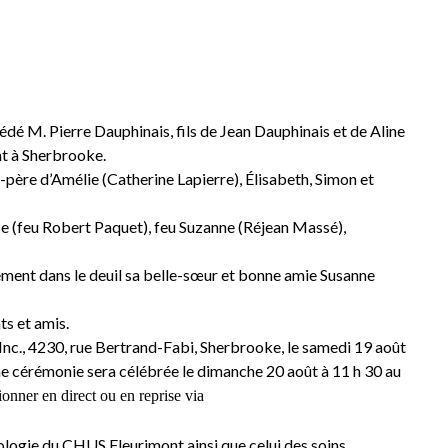
s
édé M. Pierre Dauphinais, fils de Jean Dauphinais et de Aline
nt à Sherbrooke.
nd-père d’Amélie (Catherine Lapierre), Élisabeth, Simon et
ise (feu Robert Paquet), feu Suzanne (Réjean Massé),
alement dans le deuil sa belle-sœur et bonne amie Susanne
ts et amis.
Inc., 4230, rue Bertrand-Fabi, Sherbrooke, le samedi 19 août
ne cérémonie sera célébrée le dimanche 20 août à 11 h 30 au
sionner en direct ou en reprise via
ologie du CHUS Fleurimont ainsi que celui des soins