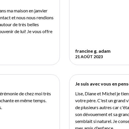
 dans ma maison en janvier
ontact et nous nous rendions
utour de très belles
uvenir de lui! Je vous offre
francine g. adam
21 AOÛT 2023
Je suis avec vous en pens
 cérémonie de chez moi très
Lise, Diane et Michel je tie
touchante en même temps.
votre père. C'est un grand vi
s.
de plusieurs autres car c'é
son dévouement et sa grand
semblait si naturel. Je con
mes amis d'enfance.