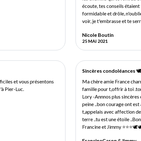
écoute, tes conseils étaient 
formidable et drôle, n'oubli
voir, je t'embrasse et te se
Nicole Boutin
25 MAI 2021
Sincères condoléances 🕊
iciles et vous présentons
Ma chère amie France charma
'à Pier-Luc.
famille pour t,offrir à toi .
Lory -Annnos plus sincères
peine ..bon courage ont est 
t,appelais avec affection de 
terre ..tu est une étoile ..
Francine et Jimmy ⭐️⭐️⭐️🕊
FrancineCaron &Jimmy