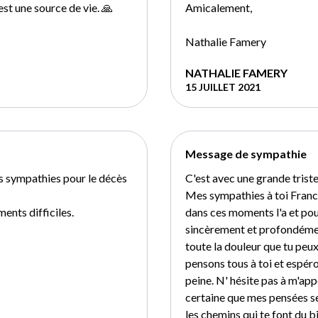
t une source de vie. 🙏
Amicalement,
Nathalie Famery
NATHALIE FAMERY
15 JUILLET 2021
Message de sympathie
s sympathies pour le décès
C'est avec une grande triste
Mes sympathies à toi Franc
nts difficiles.
dans ces moments l'a et pou
sincèrement et profondément
toute la douleur que tu peux
pensons tous à toi et espér
peine. N' hésite pas à m'appe
certaine que mes pensées se
les chemins qui te font du 