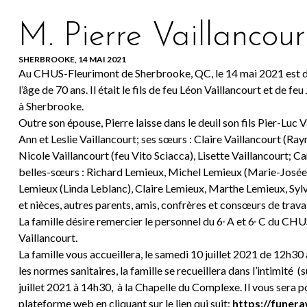
M. Pierre Vaillancour
SHERBROOKE, 14 MAI 2021
Au CHUS-Fleurimont de Sherbrooke, QC, le 14 mai 2021 est déc
l’âge de 70 ans. Il était le fils de feu Léon Vaillancourt et d
à Sherbrooke.
Outre son épouse, Pierre laisse dans le deuil son fils Pier-Luc V
Ann et Leslie Vaillancourt; ses sœurs : Claire Vaillancourt (R
Nicole Vaillancourt (feu Vito Sciacca), Lisette Vaillancourt; C
belles-sœurs : Richard Lemieux, Michel Lemieux (Marie-Josée
Lemieux (Linda Leblanc), Claire Lemieux, Marthe Lemieux, Syl
et nièces, autres parents, amis, confrères et consœurs de travail
La famille désire remercier le personnel du 6
A et 6
C du CHUS-
e
e
Vaillancourt.
La famille vous accueillera, le samedi 10 juillet 2021 de 12h3
les normes sanitaires, la famille se recueillera dans l’intimité 
juillet 2021 à 14h30, à la Chapelle du Co
mplexe. Il vous sera po
plateforme web en cliquant sur le lien qui suit;
https://funera