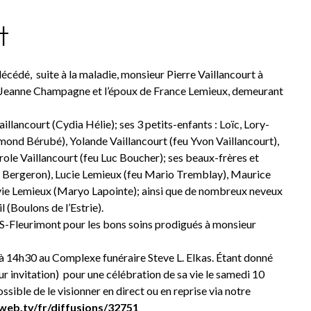
t
édé, suite à la maladie, monsieur Pierre Vaillancourt à
e feu Jeanne Champagne et l’époux de France Lemieux, demeurant
aillancourt (Cydia Hélie); ses 3 petits-enfants : Loïc, Lory-
aymond Bérubé), Yolande Vaillancourt (feu Yvon Vaillancourt),
arole Vaillancourt (feu Luc Boucher); ses beaux-frères et
 Bergeron), Lucie Lemieux (feu Mario Tremblay), Maurice
vie Lemieux (Maryo Lapointe); ainsi que de nombreux neveux
 (Boulons de l’Estrie).
Fleurimont pour les bons soins prodigués à monsieur
0 à 14h30 au Complexe funéraire Steve L. Elkas. Étant donné
(sur invitation) pour une célébration de sa vie le samedi 10
ssible de le visionner en direct ou en reprise via notre
web.tv/fr/diffusions/32751