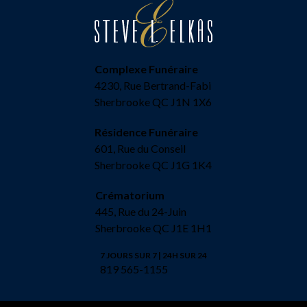
Complexe Funéraire
4230, Rue Bertrand-Fabi
Sherbrooke QC J1N 1X6
Résidence Funéraire
601, Rue du Conseil
Sherbrooke QC J1G 1K4
Crématorium
445, Rue du 24-Juin
Sherbrooke QC J1E 1H1
7 JOURS SUR 7 | 24H SUR 24
819 565-1155