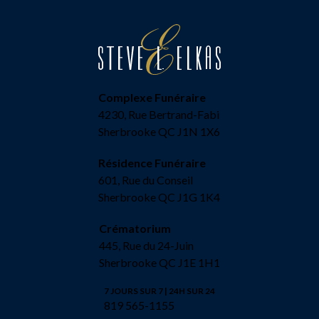
Complexe Funéraire
4230, Rue Bertrand-Fabi
Sherbrooke QC J1N 1X6
Résidence Funéraire
601, Rue du Conseil
Sherbrooke QC J1G 1K4
Crématorium
445, Rue du 24-Juin
Sherbrooke QC J1E 1H1
7 JOURS SUR 7 | 24H SUR 24
819 565-1155