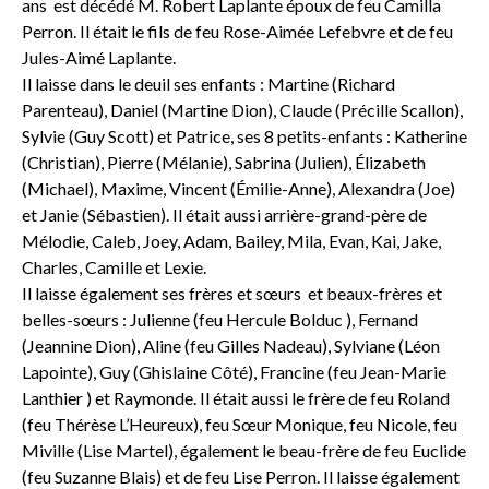
ans est décédé M. Robert Laplante époux de feu Camilla
Perron. Il était le fils de feu Rose-Aimée Lefebvre et de feu
Jules-Aimé Laplante.
Il laisse dans le deuil ses enfants : Martine (Richard
Parenteau), Daniel (Martine Dion), Claude (Précille Scallon),
Sylvie (Guy Scott) et Patrice, ses 8 petits-enfants : Katherine
(Christian), Pierre (Mélanie), Sabrina (Julien), Élizabeth
(Michael), Maxime, Vincent (Émilie-Anne), Alexandra (Joe)
et Janie (Sébastien). Il était aussi arrière-grand-père de
Mélodie, Caleb, Joey, Adam, Bailey, Mila, Evan, Kai, Jake,
Charles, Camille et Lexie.
Il laisse également ses frères et sœurs et beaux-frères et
belles-sœurs : Julienne (feu Hercule Bolduc ), Fernand
(Jeannine Dion), Aline (feu Gilles Nadeau), Sylviane (Léon
Lapointe), Guy (Ghislaine Côté), Francine (feu Jean-Marie
Lanthier ) et Raymonde. Il était aussi le frère de feu Roland
(feu Thérèse L’Heureux), feu Sœur Monique, feu Nicole, feu
Miville (Lise Martel), également le beau-frère de feu Euclide
(feu Suzanne Blais) et de feu Lise Perron. Il laisse également