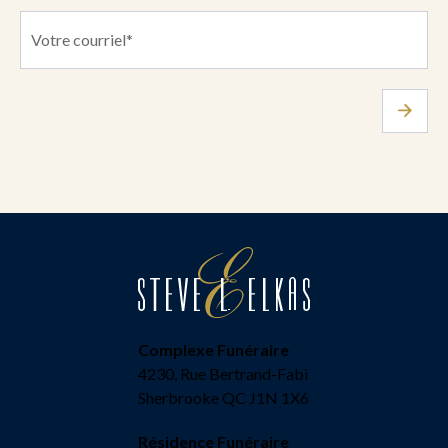
Complexe Funéraire
4230, Rue Bertrand-Fabi
Sherbrooke QC J1N 1X6
Résidence Funéraire