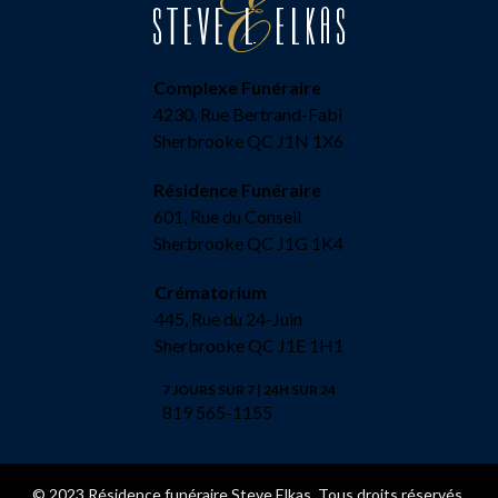
Complexe Funéraire
4230, Rue Bertrand-Fabi
Sherbrooke QC J1N 1X6
Résidence Funéraire
601, Rue du Conseil
Sherbrooke QC J1G 1K4
Crématorium
445, Rue du 24-Juin
Sherbrooke QC J1E 1H1
7 JOURS SUR 7 | 24H SUR 24
819 565-1155
© 2023 Résidence funéraire Steve Elkas. Tous droits réservés.