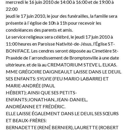
mercredi le 16 juin 2010 de 14:00 à 16:00 et de 19:00 à
22:00
jeudi le 17 juin 2010, le jour des funérailles, la famille sera
présente à l`église de 10h à 11h pour recevoir les
condoléances des parents et amis.
Le service religieux sera célébré, le jeudi 17 juin 2010 à
11:00 heures en Paroisse Nativité-de-Jésus, l’Église ST-
BONIFACE. Les cendres seront déposée au Cimetière St-
Praxède de l`arrondissement de Bromptonville à une date
ultérieure. et de là au CREMATORIUM STEVE L. ELKAS.
MME GRÉGOIRE DAIGNEAULT LAISSE DANS LE DEUIL
SES ENFANTS: SYLVIE (FEU MARIO LABARRE) ET
MARIE-ANDRÉE (PAUL
HÉBERT); AINSI QUE SES PETITS-
ENFANTS:JONATHAN, JEAN-DANIEL,
ANDRÉANNE ET FRÉDÉRIC.
ELLE LAISSE ÉGALEMENT DANS LE DEUIL SES SŒURS
ET BEAUX-FRÈRES:
BERNADETTE (RENÉ BERNIER), LAURETTE (ROBERT