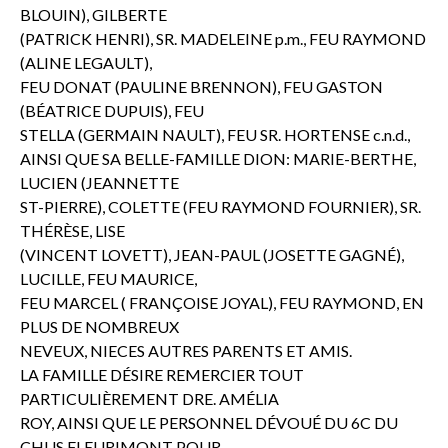
BLOUIN), GILBERTE
(PATRICK HENRI), SR. MADELEINE p.m., FEU RAYMOND
(ALINE LEGAULT),
FEU DONAT (PAULINE BRENNON), FEU GASTON
(BÉATRICE DUPUIS), FEU
STELLA (GERMAIN NAULT), FEU SR. HORTENSE c.n.d.,
AINSI QUE SA BELLE-FAMILLE DION: MARIE-BERTHE,
LUCIEN (JEANNETTE
ST-PIERRE), COLETTE (FEU RAYMOND FOURNIER), SR.
THÉRÈSE, LISE
(VINCENT LOVETT), JEAN-PAUL (JOSETTE GAGNÉ),
LUCILLE, FEU MAURICE,
FEU MARCEL ( FRANÇOISE JOYAL), FEU RAYMOND, EN
PLUS DE NOMBREUX
NEVEUX, NIECES AUTRES PARENTS ET AMIS.
LA FAMILLE DÉSIRE REMERCIER TOUT
PARTICULIÈREMENT DRE. AMÉLIA
ROY, AINSI QUE LE PERSONNEL DÉVOUÉ DU 6C DU
CHUS FLEURIMONT POUR