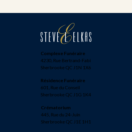
Complexe Funéraire
4230, Rue Bertrand-Fabi
Sherbrooke QC J1N 1X6
Résidence Funéraire
601, Rue du Conseil
Sherbrooke QC J1G 1K4
Crématorium
445, Rue du 24-Juin
Sherbrooke QC J1E 1H1