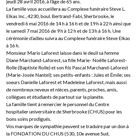
jeudi 28 avril 2016, à l’âge de 65 ans.
La famille vous accueillera au Complexe funéraire Steve L.
Elkas Inc., 4230, boul. Bertrand-Fabi, Sherbrooke, le
vendredi 6 mai 2016 de 14 h à 16 h et de 19 h à 22 h ainsi que
le samedi 7 mai 2016 de 9 h à 12 h et de 13 h à 16 h. Une
cérémonie d’adieu suivra au Complexe funéraire Steve Elkas
à 16 h.
Monsieur Mario Laforest laisse dans le deuil sa femme
Diane Marchand-Laforest, sa fille Marie- Noëlle Laforest-
Rolle (Baptiste Rolle) et son fils Pascal Marchand-Laforest
(Marie-Josée Nantel); ses petits-enfants : Jules et Émile; ses
soeurs Danielle Laforest et Madeleine Laforest, mais aussi
de nombreux neveux et nièces, parents, proches, amis,
collègues et étudiants de partout sur la planète.
La famille tient à remercier le personnel du Centre
hospitalier universitaire de Sherbrooke (CHUS) pour les
bons soins prodigués.
Vos marques de sympathie peuvent se traduire par un don à
la FONDATION DU CHUS (530, 10e avenue Sud,