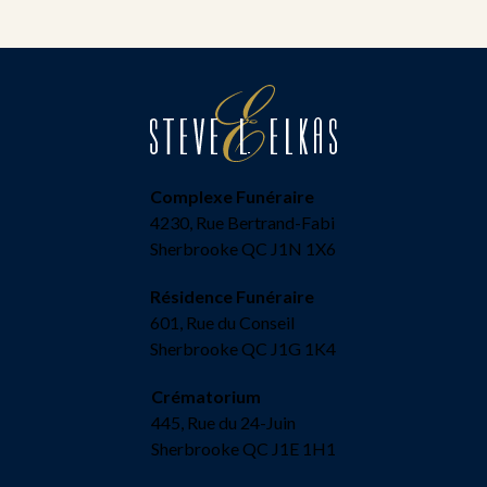
Complexe Funéraire
4230, Rue Bertrand-Fabi
Sherbrooke QC J1N 1X6
Résidence Funéraire
601, Rue du Conseil
Sherbrooke QC J1G 1K4
Crématorium
445, Rue du 24-Juin
Sherbrooke QC J1E 1H1