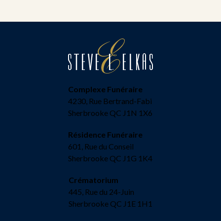
Complexe Funéraire
4230, Rue Bertrand-Fabi
Sherbrooke QC J1N 1X6
Résidence Funéraire
601, Rue du Conseil
Sherbrooke QC J1G 1K4
Crématorium
445, Rue du 24-Juin
Sherbrooke QC J1E 1H1