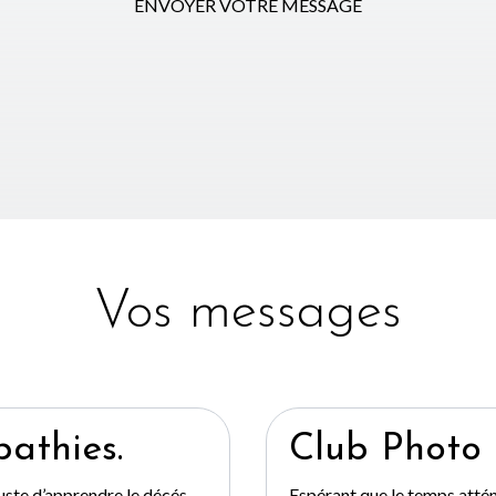
ENVOYER VOTRE MESSAGE
Vos messages
pathies.
Club Photo
uste d’apprendre le décés
Espérant que le temps atté