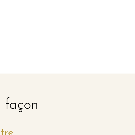
e façon
tre