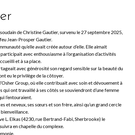
er
soudain de Christine Gautier, survenu le 27 septembre 2025,
de feu Jean-Prosper Gautier.
munauté qu’elle avait créée autour d’elle. Elle aimait
participait avec enthousiasme à l’organisation d’activités
cueilli et à sa place.
geait avec générosité son regard sensible sur la beauté du
t eu le privilège de la côtoyer.
l’Osher Group, où elle contribuait avec soin et dévouement à
es qui ont travaillé à ses côtés se souviendront d’une femme
i l’entouraient.
ièces et neveux, ses sœurs et son frère, ainsi qu’un grand cercle
 bienveillance.
ve L. Elkas (4230, rue Bertrand-Fabi, Sherbrooke) le
suivra en chapelle du complexe.
rémonie.