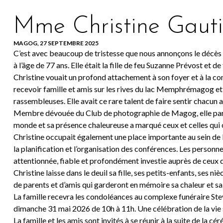
Mme Christine Gauti
MAGOG, 27 SEPTEMBRE 2025
C’est avec beaucoup de tristesse que nous annonçons le décès 
à l’âge de 77 ans. Elle était la fille de feu Suzanne Prévost et 
Christine vouait un profond attachement à son foyer et à la com
recevoir famille et amis sur les rives du lac Memphrémagog et 
rassembleuses. Elle avait ce rare talent de faire sentir chacun ac
Membre dévouée du Club de photographie de Magog, elle parta
monde et sa présence chaleureuse a marqué ceux et celles qui on
Christine occupait également une place importante au sein de 
la planification et l’organisation des conférences. Les personn
attentionnée, fiable et profondément investie auprès de ceux qu
Christine laisse dans le deuil sa fille, ses petits-enfants, ses n
de parents et d’amis qui garderont en mémoire sa chaleur et sa
La famille recevra les condoléances au complexe funéraire Ste
dimanche 31 mai 2026 de 10h à 11h. Une célébration de la vie 
La famille et les amis sont invités à se réunir à la suite de la cé