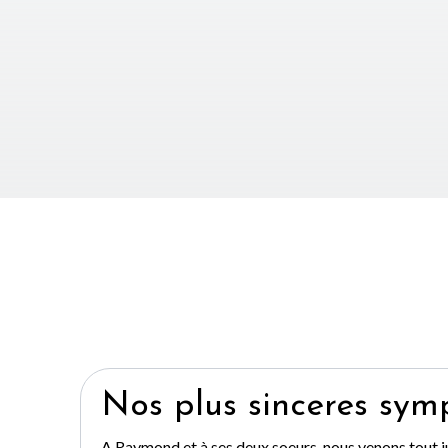
Nos plus sinceres sym
A Raymond et à ses deux soeurs, nous venons tout j