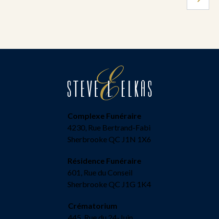
Complexe Funéraire
4230, Rue Bertrand-Fabi
Sherbrooke QC J1N 1X6
Résidence Funéraire
601, Rue du Conseil
Sherbrooke QC J1G 1K4
Crématorium
445, Rue du 24-Juin