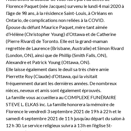
Florence Paquet (née Jacques) survenu le lundi 4 mai 2020 à
l’âge de 98 ans, à la résidence Saint-Louis, à Orléans en
Ontario, de complications non reliées à la COVID.
Épouse du défunt Maurice Paquet, mère tant aimée
d’Hélène (Christopher Young) d’Ottawa et de Catherine
(Pierre Rivard) de Toronto. Elle est la grand-maman
regrettée de Laurence (Brisbane, Australie) et Simon Rivard
(London, ON), ainsi que de Phillip (Smith Falls, ON),
Alexandre et Patrick Young (Ottawa, ON).
Elle laisse également dans le deuil sa très chère amie
Pierrette Roy (Claude) d’Ottawa, qui la visitait
fréquemment durant les dernières années. De nombreux
nièces, neveux et amis sont également éprouvés.
La famille vous accueillera au COMPLEXE FUNÉRAIRE
STEVE L. ELKAS inc. La famille honorera la mémoire de
Florence le vendredi 3 septembre 2021 de 19 h à 22 h et le
samedi 4 septembre 2021 de 11 h jusqu’au départ du salon à
12 h 30. Le service religieux suivra à 13 h en l’église St-