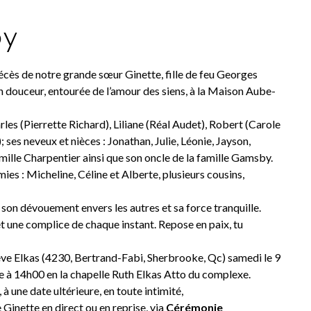
by
cès de notre grande sœur Ginette, fille de feu Georges
 douceur, entourée de l’amour des siens, à la Maison Aube-
arles (Pierrette Richard), Liliane (Réal Audet), Robert (Carole
ses neveux et nièces : Jonathan, Julie, Léonie, Jayson,
amille Charpentier ainsi que son oncle de la famille Gamsby.
ies : Micheline, Céline et Alberte, plusieurs cousins,
son dévouement envers les autres et sa force tranquille.
 et une complice de chaque instant. Repose en paix, tu
eve Elkas (4230, Bertrand-Fabi, Sherbrooke, Qc) samedi le 9
e à 14h00 en la chapelle
Ruth Elkas Atto
du complexe.
à une date ultérieure, en toute intimité,
 Ginette en direct ou en reprise, via
Cérémonie