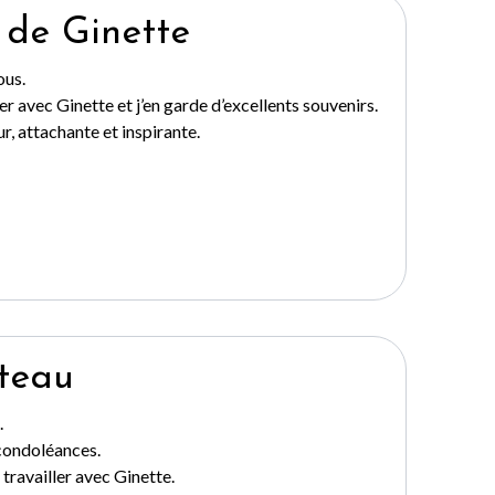
e de Ginette
ous.
ler avec Ginette et j’en garde d’excellents souvenirs.
, attachante et inspirante.
teau
.
 condoléances.
 travailler avec Ginette.