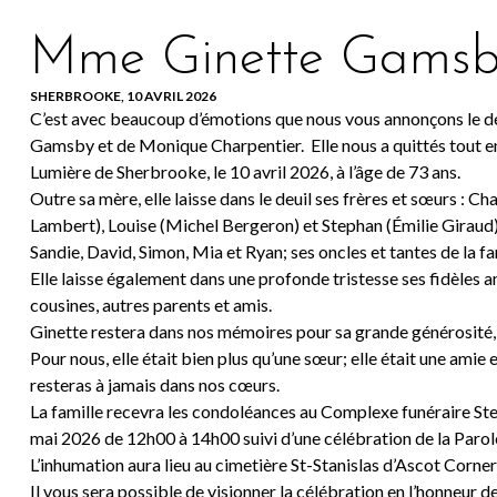
Mme Ginette Gams
SHERBROOKE, 10 AVRIL 2026
C’est avec beaucoup d’émotions que nous vous annonçons le dé
Gamsby et de Monique Charpentier. Elle nous a quittés tout en
Lumière de Sherbrooke, le 10 avril 2026, à l’âge de 73 ans.
Outre sa mère, elle laisse dans le deuil ses frères et sœurs : Ch
Lambert), Louise (Michel Bergeron) et Stephan (Émilie Giraud); 
Sandie, David, Simon, Mia et Ryan; ses oncles et tantes de la f
Elle laisse également dans une profonde tristesse ses fidèles am
cousines, autres parents et amis.
Ginette restera dans nos mémoires pour sa grande générosité, 
Pour nous, elle était bien plus qu’une sœur; elle était une amie
resteras à jamais dans nos cœurs.
La famille recevra les condoléances au Complexe funéraire St
mai 2026 de 12h00 à 14h00 suivi d’une célébration de la Parol
L’inhumation aura lieu au cimetière St-Stanislas d’Ascot Corner, 
Il vous sera possible de visionner la célébration en l’honneur de