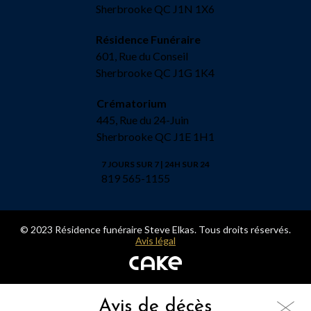
Sherbrooke QC J1N 1X6
Résidence Funéraire
601, Rue du Conseil
Sherbrooke QC J1G 1K4
Crématorium
445, Rue du 24-Juin
Sherbrooke QC J1E 1H1
7 JOURS SUR 7 | 24H SUR 24
819 565-1155
© 2023 Résidence funéraire Steve Elkas. Tous droits réservés.
Avis légal
Avis de décès