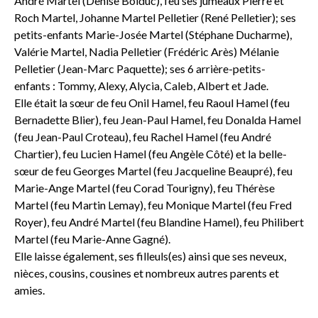
André Martel (Denise Bolduc), feu ses jumeaux Pierre et
Roch Martel, Johanne Martel Pelletier (René Pelletier); ses
petits-enfants Marie-Josée Martel (Stéphane Ducharme),
Valérie Martel, Nadia Pelletier (Frédéric Arès) Mélanie
Pelletier (Jean-Marc Paquette); ses 6 arrière-petits-
enfants : Tommy, Alexy, Alycia, Caleb, Albert et Jade.
Elle était la sœur de feu Onil Hamel, feu Raoul Hamel (feu
Bernadette Blier), feu Jean-Paul Hamel, feu Donalda Hamel
(feu Jean-Paul Croteau), feu Rachel Hamel (feu André
Chartier), feu Lucien Hamel (feu Angèle Côté) et la belle-
sœur de feu Georges Martel (feu Jacqueline Beaupré), feu
Marie-Ange Martel (feu Corad Tourigny), feu Thérèse
Martel (feu Martin Lemay), feu Monique Martel (feu Fred
Royer), feu André Martel (feu Blandine Hamel), feu Philibert
Martel (feu Marie-Anne Gagné).
Elle laisse également, ses filleuls(es) ainsi que ses neveux,
nièces, cousins, cousines et nombreux autres parents et
amies.