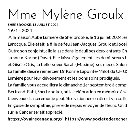
Mme Mylène Groulx
SHERBROOKE, 13 JUILLET 2024
1971 – 2024
À la maison Aube Lumière de Sherbrooke, le 13 juillet 2024,
Larocque. Elle était la fille de feu Jean-Jacques Groulx et Joce
Outre son conjoint, elle laisse dans le deuil ses deux enfants Ch
sa soeur Karine (Dave). Elle laisse également ses demi-sœurs 
et Gisèle Otis, sa belle-soeur Sarah (Maxime), ses nièces Salom
La famille désire remercier Dr Korine Lapointe-Milot du CHUS 
Lumière pour leur dévouement et les bons soins prodigués.
La famille vous accueillera le dimanche 1er septembre à compt
Bertrand-Fabi, Sherbrooke), où la célébration en mémoire à sa 
bienvenue. La cérémonie peut être visionnée en direct via ce lie
En guise de sympathie, prière de ne pas envoyer de fleurs. Un
sur le Cancer serait apprécié.
https://ovairecanada.org/
https://www.societederecher