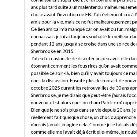
ans plus tard suite à un malentendu malheureusemen
chose avant l’invention de FB. J’ai réellement cru à 
amis pour la vie, mais ce ne fut malheureusement pas
Ce lien amical m’a manqué car on avait du fun, malgr
connaissais je lui ai toujours souhaité le meilleur da
pendant 12 ans jusqu’à se croise dans une soirée de 
Sherbrooke en 2015.
J’ai eu l’occasion de de discuter un peu avec elle dan
étonnant comment les fous rires qu’on avait comme
possible ce soir-là, bien qu’il y avait toujours ce ma
dans la discussion. Ensuite plus de contact de nouvea
octobre 2025 durant les retrouvailles de 30 ans ap
Sherbrooke, je me disais que peut-être j’aurais l’occ
nouveau, c’est alors que son chum Patrice m’a appri
Bien que je ne sois plus dans sa vie depuis 20 ans, je
réellement fait quelque chose, un choc d’apprendre ce
n’aurais jamais imaginé cela. Comme je le faisais d
comme elle me l’avait déjà écrit elle-même, je n’oubl