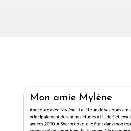
Mon amie Mylène
Anecdote avec Mylène : J’ai été un de ses bons ami
principalement durant nos études à l’U de S et ensu
années 2000. A Sherbrooke, elle était dans mon to
connaissaient super bien. Je l’ai connu à la premièr