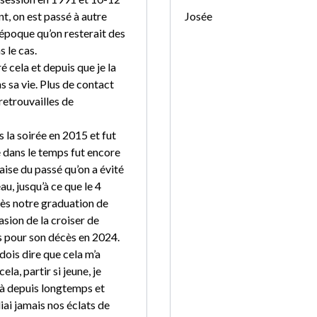
t, on est passé à autre
Josée
l’époque qu’on resterait des
 le cas.
é cela et depuis que je la
ns sa vie. Plus de contact
retrouvailles de
s la soirée en 2015 et fut
 dans le temps fut encore
laise du passé qu’on a évité
u, jusqu’à ce que le 4
rès notre graduation de
asion de la croiser de
s pour son décès en 2024.
 dois dire que cela m’a
la, partir si jeune, je
éjà depuis longtemps et
iai jamais nos éclats de