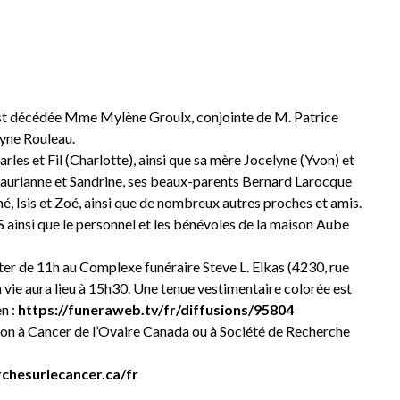
 est décédée Mme Mylène Groulx, conjointe de M. Patrice
lyne Rouleau.
arles et Fil (Charlotte), ainsi que sa mère Jocelyne (Yvon) et
Laurianne et Sandrine, ses beaux-parents Bernard Larocque
é, Isis et Zoé, ainsi que de nombreux autres proches et amis.
ainsi que le personnel et les bénévoles de la maison Aube
er de 11h au Complexe funéraire Steve L. Elkas (4230, rue
vie aura lieu à 15h30. Une tenue vestimentaire colorée est
n :
https://funeraweb.tv/fr/diffusions/95804
 don à Cancer de l’Ovaire Canada ou à Société de Recherche
chesurlecancer.ca/fr