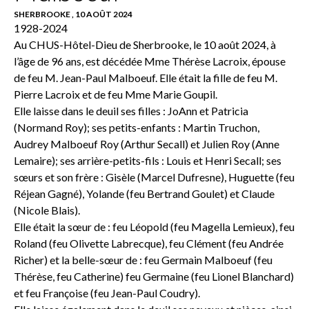
SHERBROOKE , 10 AOÛT 2024
1928-2024
Au CHUS-Hôtel-Dieu de Sherbrooke, le 10 août 2024, à
l’âge de 96 ans, est décédée Mme Thérèse Lacroix, épouse
de feu M. Jean-Paul Malboeuf. Elle était la fille de feu M.
Pierre Lacroix et de feu Mme Marie Goupil.
Elle laisse dans le deuil ses filles : JoAnn et Patricia
(Normand Roy); ses petits-enfants : Martin Truchon,
Audrey Malboeuf Roy (Arthur Secall) et Julien Roy (Anne
Lemaire); ses arrière-petits-fils : Louis et Henri Secall; ses
sœurs et son frère : Gisèle (Marcel Dufresne), Huguette (feu
Réjean Gagné), Yolande (feu Bertrand Goulet) et Claude
(Nicole Blais).
Elle était la sœur de : feu Léopold (feu Magella Lemieux), feu
Roland (feu Olivette Labrecque), feu Clément (feu Andrée
Richer) et la belle-sœur de : feu Germain Malboeuf (feu
Thérèse, feu Catherine) feu Germaine (feu Lionel Blanchard)
et feu Françoise (feu Jean-Paul Coudry).